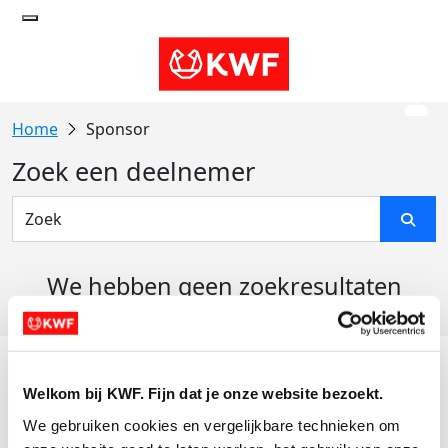
Sponsor
Zoek een deelnemer
We hebben geen zoekresultaten
gevonden
Acties
Welkom bij KWF. Fijn dat je onze website bezoekt.
Actiematerialen
We gebruiken cookies en vergelijkbare technieken om 
Evenementen