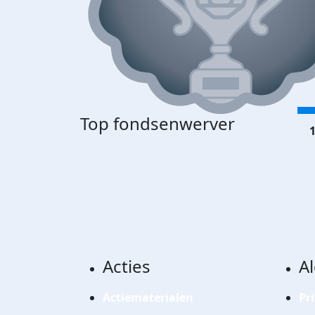
Top fondsenwerver
1
Acties
A
Actiematerialen
Pr