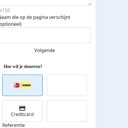
0/150
Naam die op de pagina verschijnt
(optioneel)
Streefbedrag verhoogd
Volgende
Creditcard
Referentie