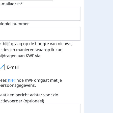
E-mailadres*
Mobiel nummer
 euro opgehaald: t-shirt
E-mails verstuurd
iend
Ik blijf graag op de hoogte van nieuws,
acties en manieren waarop ik kan
bijdragen aan KWF via:
E-mail
Lees
hier
hoe KWF omgaat met je
persoonsgegevens.
Laat een bericht achter voor de
actievoerder (optioneel)