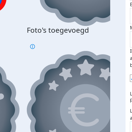
Foto's toegevoegd
€500
verd