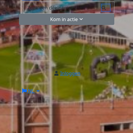
Kom in actie
Inloggen
NL