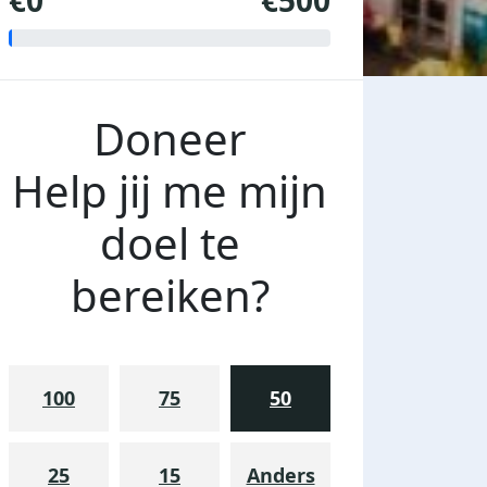
€0
€500
Doneer
Help jij me mijn
doel te
bereiken?
100
75
50
25
15
Anders