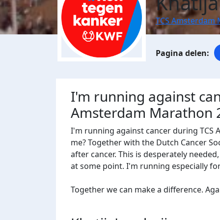
Khatij
TCS Amsterdam 
I'm running against ca
Amsterdam Marathon 
I'm running against cancer during TCS
me? Together with the Dutch Cancer Socie
after cancer. This is desperately needed
at some point. I'm running especially f
Together we can make a difference. Agains