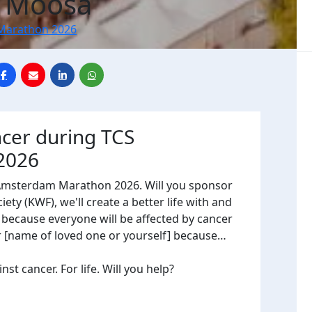
a Moosa
Marathon 2026
ncer during TCS
2026
 Amsterdam Marathon 2026. Will you sponsor
ty (KWF), we'll create a better life with and
, because everyone will be affected by cancer
or [name of loved one or yourself] because…
t cancer. For life. Will you help?