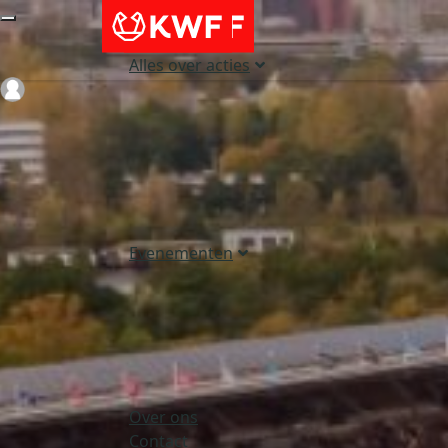
Alles over acties
Login
Evenementen
Over ons
Contact