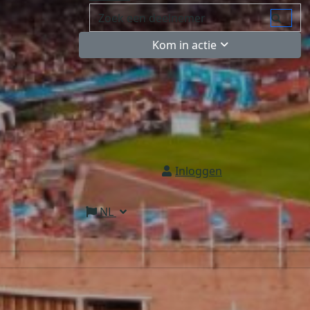
Kom in actie
Inloggen
NL