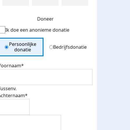
Doneer
Ik doe een anonieme donatie
Donation Type
Persoonlijke
Bedrijfsdonatie
donatie
Voornaam*
Tussenv.
Achternaam*