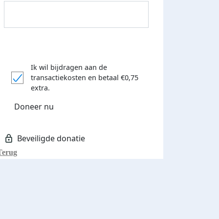
Ik wil bijdragen aan de
transactiekosten
en betaal €0,75
Donateurs bedankt
extra.
Doneer nu
Terug