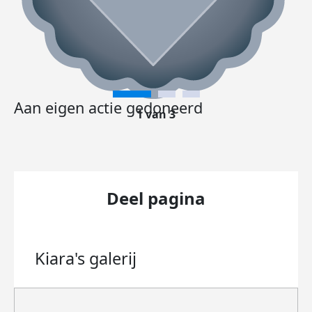
Aan eigen actie gedoneerd
1 van 3
Deel pagina
Kiara's
galerij