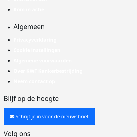
Kom in actie
Algemeen
Privacyverklaring
Cookie instellingen
Algemene voorwaarden
Over KWF Kankerbestrijding
Neem contact op
Blijf op de hoogte
Schrijf je in voor de nieuwsbrief
Volg ons