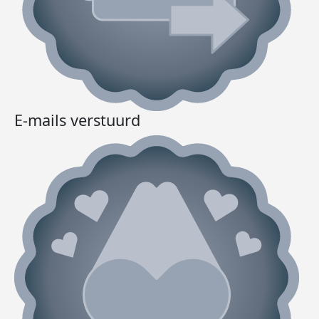
E-mails verstuurd