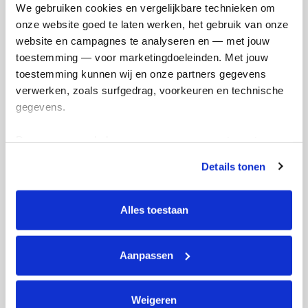
We gebruiken cookies en vergelijkbare technieken om 
Kik-'s badges
onze website goed te laten werken, het gebruik van onze 
website en campagnes te analyseren en — met jouw 
toestemming — voor marketingdoeleinden. Met jouw 
toestemming kunnen wij en onze partners gegevens 
verwerken, zoals surfgedrag, voorkeuren en technische 
gegevens.
Deze gegevens helpen ons om campagnes te meten, 
prestaties te verbeteren en relevante KWF-content te 
Details tonen
tonen. Je kunt je toestemming op elk moment wijzigen of 
intrekken via Cookie instellingen onderaan de pagina. De 
lijst met cookies is te vinden in het tabblad “details”.
Alles toestaan
Aanpassen
Weigeren