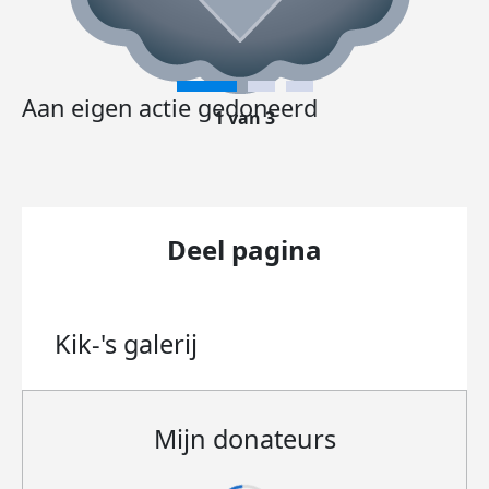
Aan eigen actie gedoneerd
1 van 3
Deel pagina
Kik-'s
galerij
Mijn donateurs