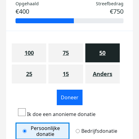
Opgehaald
Streefbedrag
€400
€750
100
75
50
25
15
Anders
Doneer
Ik doe een anonieme donatie
Persoonlijke
Bedrijfsdonatie
donatie