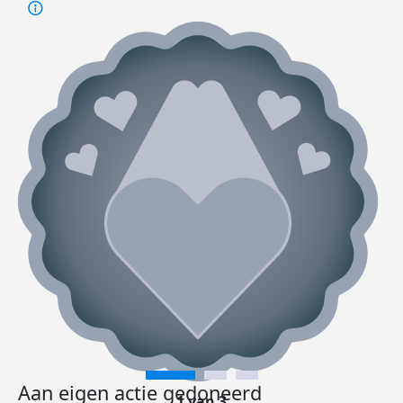
Aan eigen actie gedoneerd
1 van 3