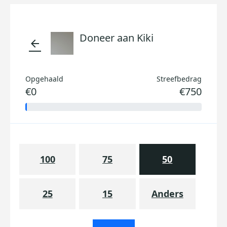
Doneer aan Kiki
arrow_back
Opgehaald
Streefbedrag
€0
€750
100
75
50
25
15
Anders