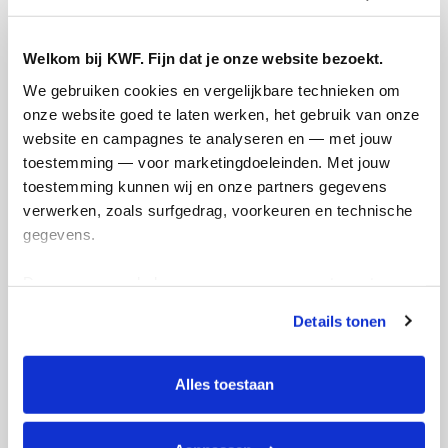
Welkom bij KWF. Fijn dat je onze website bezoekt.
We gebruiken cookies en vergelijkbare technieken om 
onze website goed te laten werken, het gebruik van onze 
website en campagnes te analyseren en — met jouw 
toestemming — voor marketingdoeleinden. Met jouw 
toestemming kunnen wij en onze partners gegevens 
verwerken, zoals surfgedrag, voorkeuren en technische 
gegevens.
Deze gegevens helpen ons om campagnes te meten, 
prestaties te verbeteren en relevante KWF-content te 
Details tonen
tonen. Je kunt je toestemming op elk moment wijzigen of 
intrekken via Cookie instellingen onderaan de pagina. De 
lijst met cookies is te vinden in het tabblad “details”.
Alles toestaan
Actiepagina gemaakt