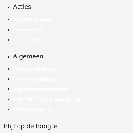
Acties
Actiematerialen
Evenementen
Kom in actie
Algemeen
Privacyverklaring
Cookie instellingen
Algemene voorwaarden
Over KWF Kankerbestrijding
Neem contact op
Blijf op de hoogte