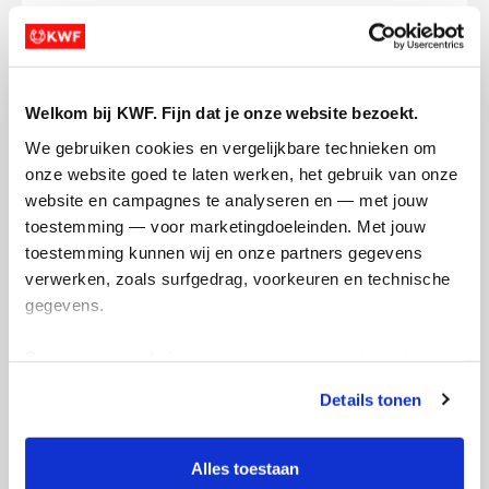
Ik wil bijdragen aan de transactiekosten
Welkom bij KWF. Fijn dat je onze website bezoekt.
Doneer nu
We gebruiken cookies en vergelijkbare technieken om 
onze website goed te laten werken, het gebruik van onze 
website en campagnes te analyseren en — met jouw 
toestemming — voor marketingdoeleinden. Met jouw 
toestemming kunnen wij en onze partners gegevens 
Opgehaald
Streefbedrag
verwerken, zoals surfgedrag, voorkeuren en technische 
€847
€1.000
gegevens.
Doneer
Deze gegevens helpen ons om campagnes te meten, 
prestaties te verbeteren en relevante KWF-content te 
Details tonen
Kiki's badges
tonen. Je kunt je toestemming op elk moment wijzigen of 
intrekken via Cookie instellingen onderaan de pagina. De 
lijst met cookies is te vinden in het tabblad “details”.
Alles toestaan