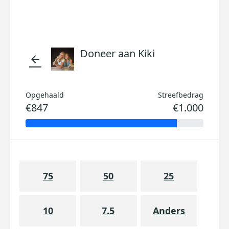
Doneer aan Kiki
arrow_back
Opgehaald
Streefbedrag
€847
€1.000
75
50
25
10
7.5
Anders