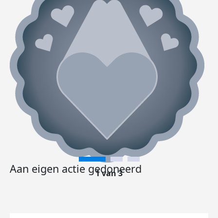
Aan eigen actie gedoneerd
1 van 3