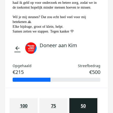
haal ik geld op voor onderzoek en betere zorg, zodat we in
de toekomst hopelijk minder mensen hoeven te missen.
Wil je mij steunen? Dat zou echt heel veel voor mij
betekenen 🙏
Elke bijdrage, groot of klein, helpt.
Samen zetten we stappen. Tegen kanker 💛
Doneer aan Kim
arrow_back
Opgehaald
Streefbedrag
€215
€500
100
75
50