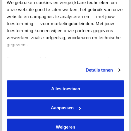
We gebruiken cookies en vergelijkbare technieken om 
Kim's badges
onze website goed te laten werken, het gebruik van onze 
website en campagnes te analyseren en — met jouw 
toestemming — voor marketingdoeleinden. Met jouw 
toestemming kunnen wij en onze partners gegevens 
verwerken, zoals surfgedrag, voorkeuren en technische 
gegevens.
Deze gegevens helpen ons om campagnes te meten, 
prestaties te verbeteren en relevante KWF-content te 
Details tonen
tonen. Je kunt je toestemming op elk moment wijzigen of 
intrekken via Cookie instellingen onderaan de pagina. De 
lijst met cookies is te vinden in het tabblad “details”.
Alles toestaan
Aanpassen
Weigeren