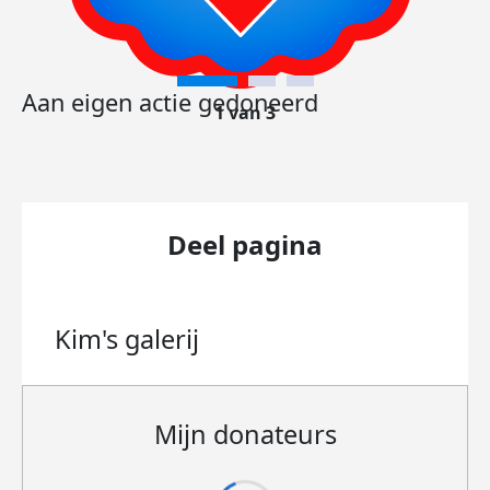
Aan eigen actie gedoneerd
1 van 3
Deel pagina
Kim's
galerij
Mijn donateurs