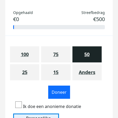
Opgehaald
Streefbedrag
€0
€500
100
75
50
25
15
Anders
Doneer
Ik doe een anonieme donatie