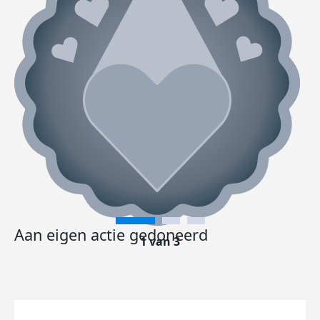
Aan eigen actie gedoneerd
1 van 3