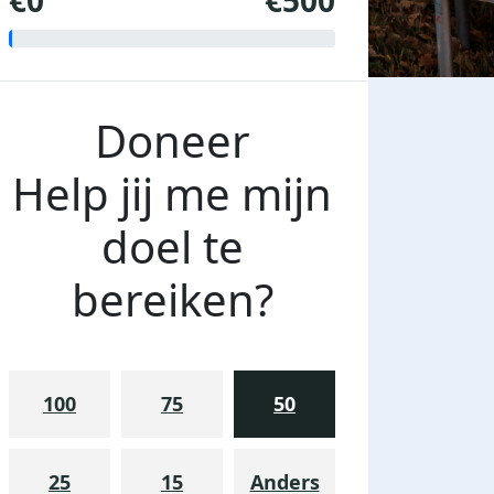
€0
€500
Doneer
Help jij me mijn
doel te
bereiken?
100
75
50
25
15
Anders