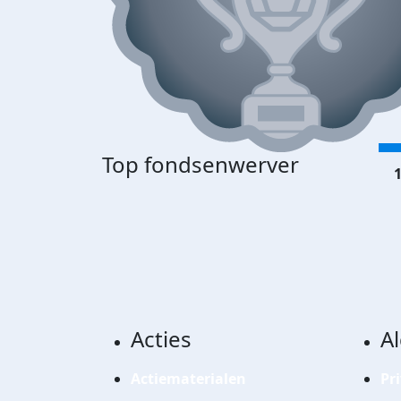
Top fondsenwerver
1
Acties
A
Actiematerialen
Pr