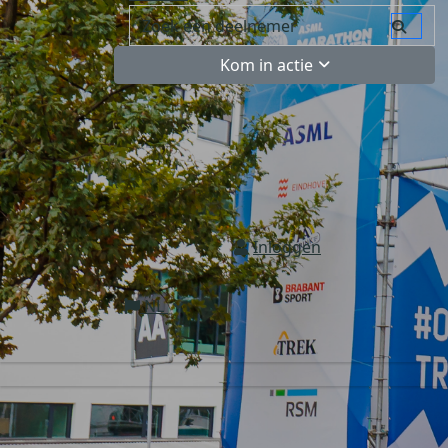
Kom in actie
Inloggen
NL