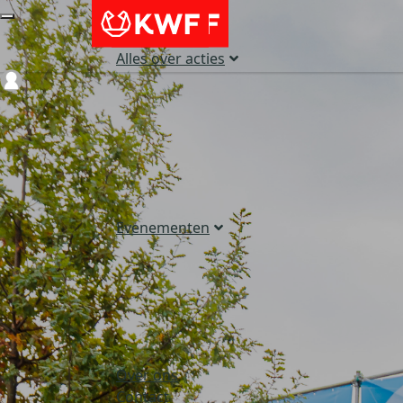
Alles over acties
Login
Evenementen
Over ons
Contact