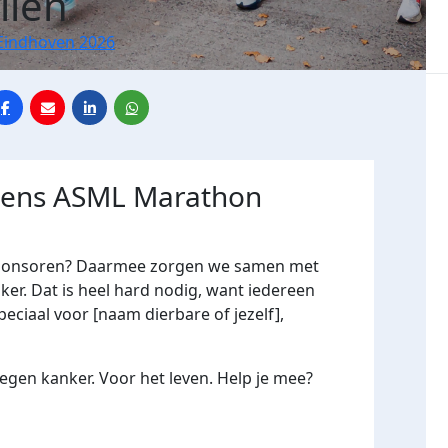
llen
Eindhoven 2026
jdens ASML Marathon
me sponsoren? Daarmee zorgen we samen met
er. Dat is heel hard nodig, want iedereen
peciaal voor [naam dierbare of jezelf],
gen kanker. Voor het leven. Help je mee?