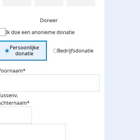
Doneer
Ik doe een anonieme donatie
Donation Type
Persoonlijke
Bedrijfsdonatie
donatie
Voornaam*
Tussenv.
Achternaam*