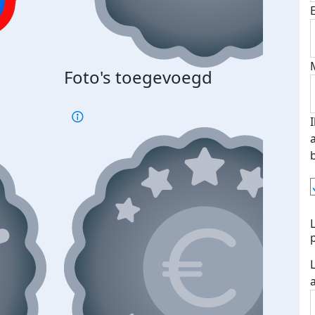
Bij 
Foto's toegevoegd
je je