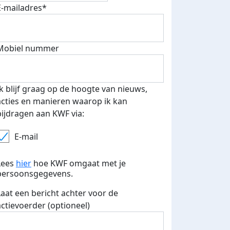
E-mailadres*
500 euro aan donaties ontvang
Mobiel nummer
E-mails verstuurd
 speciale KWF t-shirt!
Ik blijf graag op de hoogte van nieuws,
acties en manieren waarop ik kan
bijdragen aan KWF via:
E-mail
Lees
hier
hoe KWF omgaat met je
persoonsgegevens.
Laat een bericht achter voor de
actievoerder (optioneel)