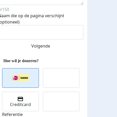
0/150
Naam die op de pagina verschijnt
(optioneel)
Streefbedrag verhoogd
Volgende
Creditcard
Referentie