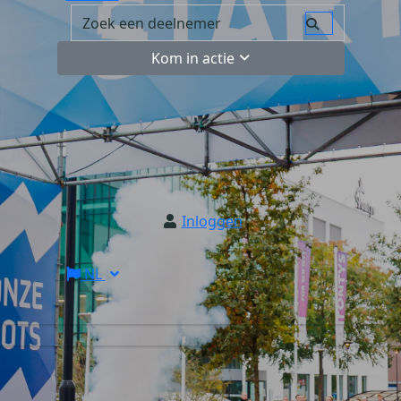
Kom in actie
Inloggen
NL