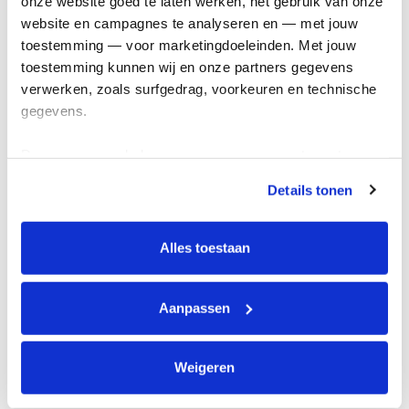
onze website goed te laten werken, het gebruik van onze 
Kom in actie
website en campagnes te analyseren en — met jouw 
toestemming — voor marketingdoeleinden. Met jouw 
toestemming kunnen wij en onze partners gegevens 
Algemeen
verwerken, zoals surfgedrag, voorkeuren en technische 
gegevens.
Privacyverklaring
Cookie instellingen
Deze gegevens helpen ons om campagnes te meten, 
Algemene voorwaarden
prestaties te verbeteren en relevante KWF-content te 
Details tonen
tonen. Je kunt je toestemming op elk moment wijzigen of 
Over KWF Kankerbestrijding
intrekken via Cookie instellingen onderaan de pagina. De 
Neem contact op
lijst met cookies is te vinden in het tabblad “details”.
Alles toestaan
Blijf op de hoogte
Aanpassen
Schrijf je in voor de nieuwsbrief
Weigeren
Volg ons