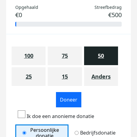
Opgehaald
Streefbedrag
€0
€500
100
75
50
25
15
Anders
Doneer
Ik doe een anonieme donatie
Persoonlijke
Bedrijfsdonatie
donatie