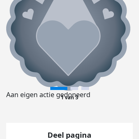
Aan eigen actie gedoneerd
1 van 3
Deel pagina