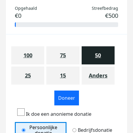
Opgehaald
Streefbedrag
€0
€500
100
75
50
25
15
Anders
Doneer
Ik doe een anonieme donatie
Persoonlijke
Bedrijfsdonatie
donatie