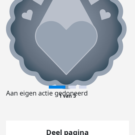
Aan eigen actie gedoneerd
1 van 3
Deel pagina