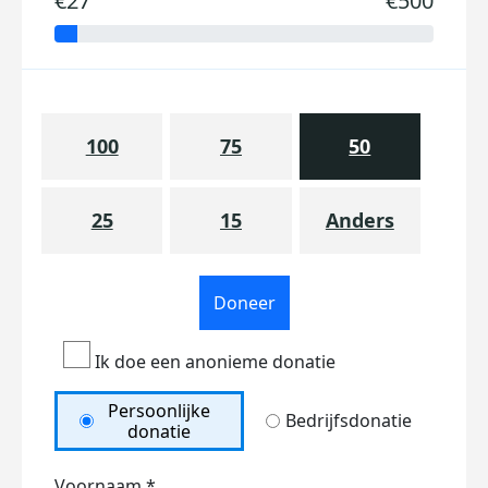
€27
€500
100
75
50
25
15
Anders
Doneer
Ik doe een anonieme donatie
Persoonlijke
Bedrijfsdonatie
donatie
Voornaam *