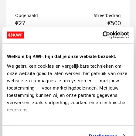
Opgehaald
Streefbedrag
€27
€500
Doneer
Welkom bij KWF. Fijn dat je onze website bezoekt.
Mijn activiteiten volgen
We gebruiken cookies en vergelijkbare technieken om 
onze website goed te laten werken, het gebruik van onze 
website en campagnes te analyseren en — met jouw 
toestemming — voor marketingdoeleinden. Met jouw 
toestemming kunnen wij en onze partners gegevens 
verwerken, zoals surfgedrag, voorkeuren en technische 
356
gegevens.
kms
Deze gegevens helpen ons om campagnes te meten, 
prestaties te verbeteren en relevante KWF-content te 
Details tonen