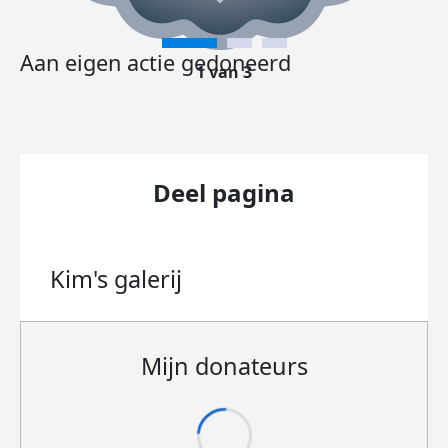
Aan eigen actie gedoneerd
1 van 3
Deel pagina
Kim's
galerij
Mijn donateurs