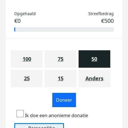
Opgehaald
Streefbedrag
€0
€500
100
75
50
25
15
Anders
Doneer
Ik doe een anonieme donatie