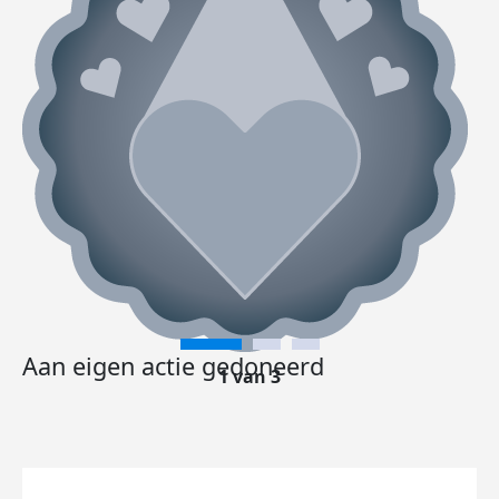
Aan eigen actie gedoneerd
1 van 3