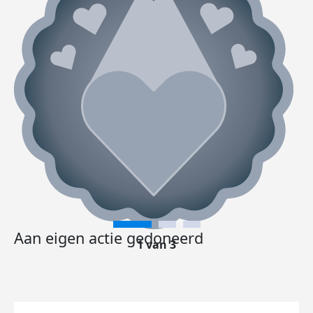
Aan eigen actie gedoneerd
1 van 3