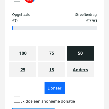
Opgehaald
Streefbedrag
€0
€750
100
75
50
25
15
Anders
Doneer
Ik doe een anonieme donatie