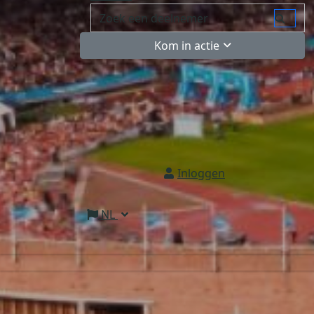
Kom in actie
Inloggen
NL