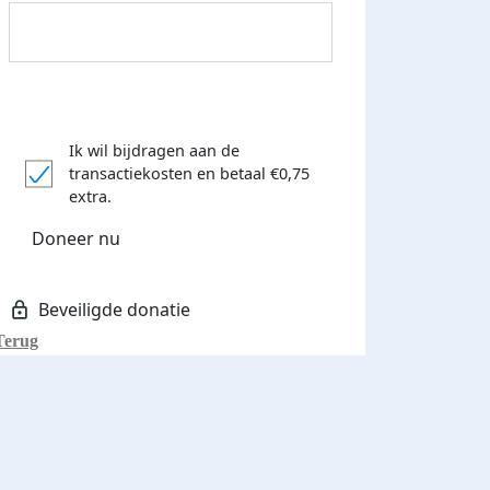
Ik wil bijdragen aan de
transactiekosten
en betaal €0,75
Donateurs bedankt
extra.
Doneer nu
Terug