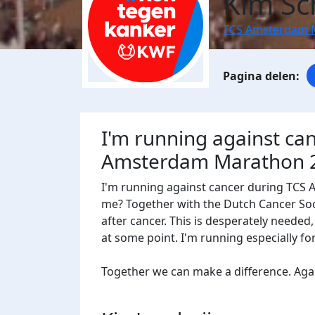
Kim Sc
TCS Amsterdam 
I'm running against ca
Amsterdam Marathon 
I'm running against cancer during TCS
me? Together with the Dutch Cancer Socie
after cancer. This is desperately needed
at some point. I'm running especially f
Together we can make a difference. Agains