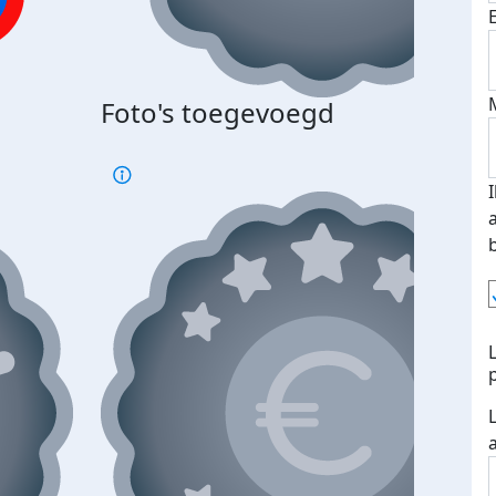
Foto's toegevoegd
€500
verd