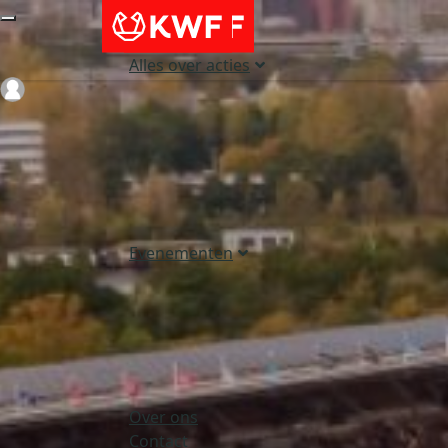
Alles over acties
Login
Evenementen
Over ons
Contact