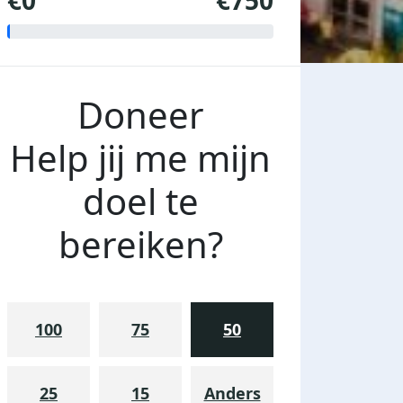
€0
€750
Doneer
Help jij me mijn
doel te
bereiken?
100
75
50
25
15
Anders