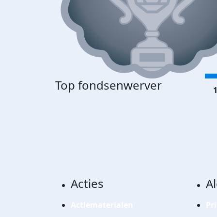
Top fondsenwerver
1
Acties
A
Actiematerialen
Pr