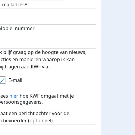
E-mailadres*
Mobiel nummer
 euro opgehaald: t-shirt
E-mails verstuurd
iend
Ik blijf graag op de hoogte van nieuws,
acties en manieren waarop ik kan
bijdragen aan KWF via:
E-mail
Lees
hier
hoe KWF omgaat met je
persoonsgegevens.
Laat een bericht achter voor de
actievoerder (optioneel)