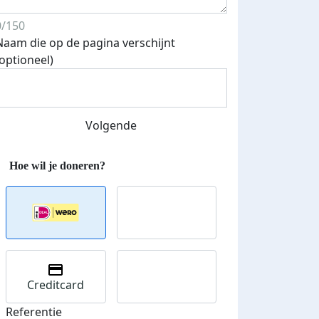
0/150
Naam die op de pagina verschijnt
(optioneel)
Streefbedrag verhoogd
Volgende
Creditcard
Referentie