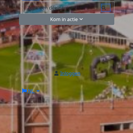
Kom in actie
Inloggen
NL