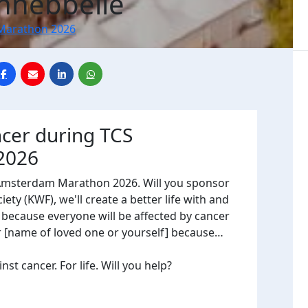
hnebbelie
Marathon 2026
ncer during TCS
2026
 Amsterdam Marathon 2026. Will you sponsor
ty (KWF), we'll create a better life with and
, because everyone will be affected by cancer
or [name of loved one or yourself] because…
t cancer. For life. Will you help?