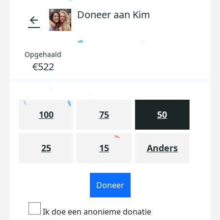
Doneer aan Kim
arrow_back
Opgehaald
€522
100
75
50
25
15
Anders
Doneer
Ik doe een anonieme donatie