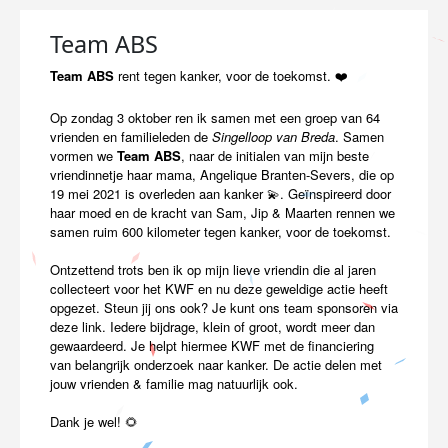
Team ABS
Team ABS
rent tegen kanker, voor de toekomst. ❤️
Op zondag 3 oktober ren ik samen met een groep van 64
vrienden en familieleden de
Singelloop van Breda
.
Samen
vormen we
Team ABS
, naar de initialen van mijn beste
vriendinnetje haar mama, Angelique Branten-Severs, die op
19 mei 2021 is overleden aan kanker 💫. Geïnspireerd door
haar moed en de kracht van Sam, Jip & Maarten rennen we
samen ruim 600 kilometer tegen kanker, voor de toekomst.
Ontzettend trots ben ik op mijn lieve vriendin die al jaren
collecteert voor het KWF en nu deze geweldige actie heeft
opgezet. Steun jij ons ook? Je kunt ons team sponsoren via
deze link. Iedere bijdrage, klein of groot, wordt meer dan
gewaardeerd. Je helpt hiermee KWF met de financiering
van belangrijk onderzoek naar kanker. De actie delen met
jouw vrienden & familie mag natuurlijk ook.
Dank je wel!
🌻