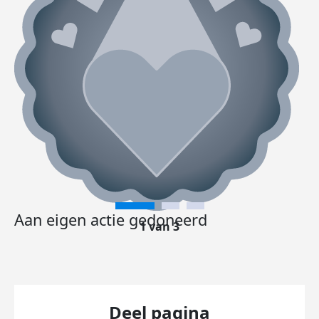
Aan eigen actie gedoneerd
1 van 3
Deel pagina