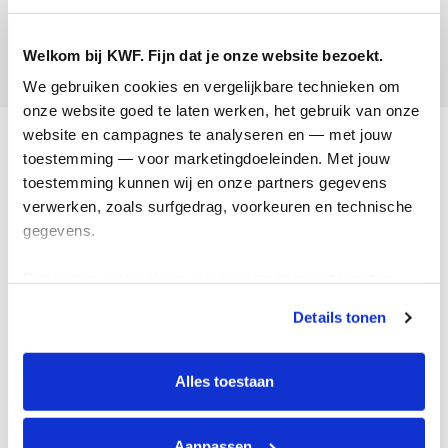
Kim van Vliet-Bosscha
Welkom bij KWF. Fijn dat je onze website bezoekt.
Opgehaald:
We gebruiken cookies en vergelijkbare technieken om 
onze website goed te laten werken, het gebruik van onze 
Acties
website en campagnes te analyseren en — met jouw 
toestemming — voor marketingdoeleinden. Met jouw 
Actiematerialen
toestemming kunnen wij en onze partners gegevens 
verwerken, zoals surfgedrag, voorkeuren en technische 
Evenementen
gegevens.
Kom in actie
Deze gegevens helpen ons om campagnes te meten, 
Algemeen
prestaties te verbeteren en relevante KWF-content te 
Details tonen
tonen. Je kunt je toestemming op elk moment wijzigen of 
Privacyverklaring
intrekken via Cookie instellingen onderaan de pagina. De 
lijst met cookies is te vinden in het tabblad “details”.
Cookie instellingen
Alles toestaan
Algemene voorwaarden
Over KWF Kankerbestrijding
Aanpassen