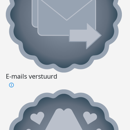
E-mails verstuurd