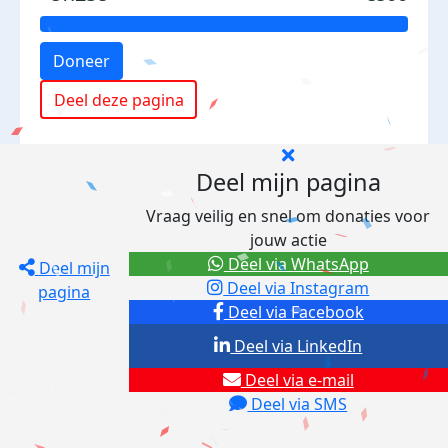
Doneer
Deel deze pagina
Deel mijn pagina
Vraag veilig en snel om donaties voor
jouw actie
Deel via WhatsApp
Deel mijn
Deel via Instagram
pagina
Deel via Facebook
Deel via LinkedIn
Deel via e-mail
Deel via SMS