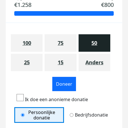
€1.258
€800
100
75
50
25
15
Anders
Doneer
Ik doe een anonieme donatie
Persoonlijke
Bedrijfsdonatie
donatie