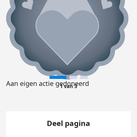
Aan eigen actie gedoneerd
1 van 3
Deel pagina