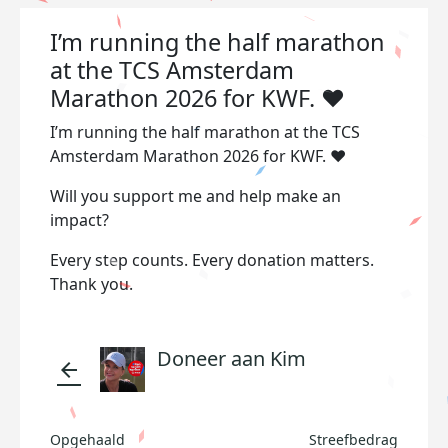
I’m running the half marathon
at the TCS Amsterdam
Marathon 2026 for KWF. ❤️
I’m running the half marathon at the TCS
Amsterdam Marathon 2026 for KWF. ❤️
Will you support me and help make an
impact?
Every step counts. Every donation matters.
Thank you.
Doneer aan Kim
arrow_back
Opgehaald
Streefbedrag