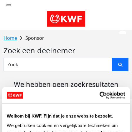
Sponsor
Zoek een deelnemer
We hebben geen zoekresultaten
gevonden
Acties
Welkom bij KWF. Fijn dat je onze website bezoekt.
Actiematerialen
We gebruiken cookies en vergelijkbare technieken om 
Evenementen