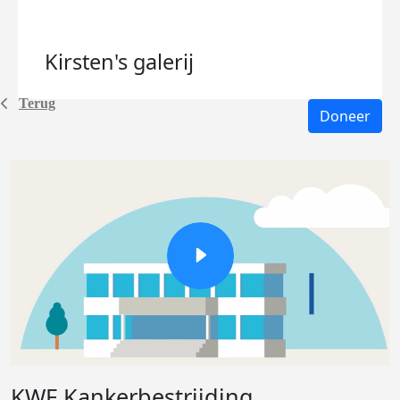
Kirsten's
galerij
Terug
Doneer
KWF Kankerbestrijding