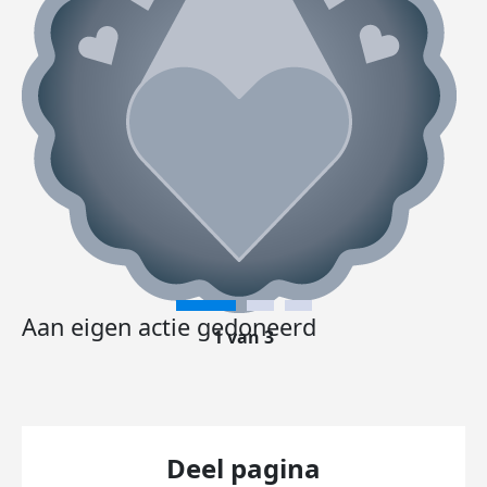
Aan eigen actie gedoneerd
1 van 3
Deel pagina