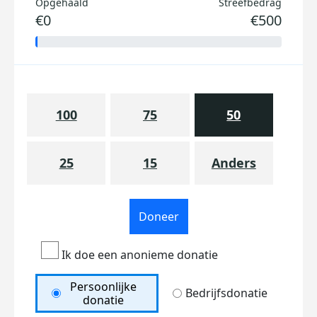
Opgehaald
Streefbedrag
€0
€500
100
75
50
25
15
Anders
Doneer
Ik doe een anonieme donatie
Persoonlijke
Bedrijfsdonatie
donatie