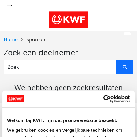
Sponsor
Zoek een deelnemer
We hebben geen zoekresultaten
gevonden
Acties
Welkom bij KWF. Fijn dat je onze website bezoekt.
Actiematerialen
We gebruiken cookies en vergelijkbare technieken om 
Evenementen