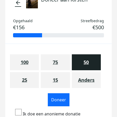
arrow_back
Opgehaald
Streefbedrag
€156
€500
100
75
50
25
15
Anders
Doneer
Ik doe een anonieme donatie