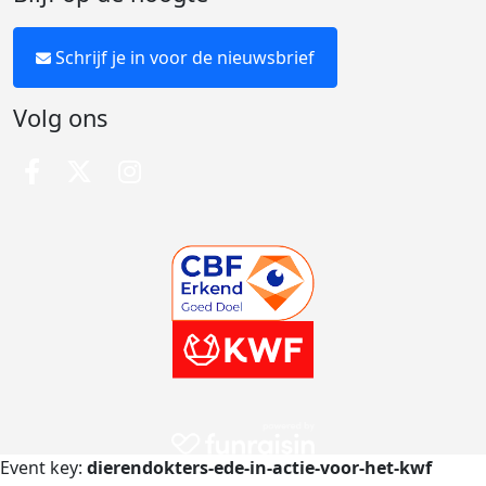
Schrijf je in voor de nieuwsbrief
Volg ons
Event key:
dierendokters-ede-in-actie-voor-het-kwf