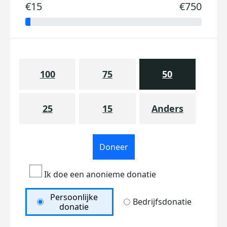
€15
€750
100
75
50
25
15
Anders
Doneer
Ik doe een anonieme donatie
Persoonlijke
Bedrijfsdonatie
donatie