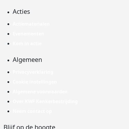
Acties
Actiematerialen
Evenementen
Kom in actie
Algemeen
Privacyverklaring
Cookie instellingen
Algemene voorwaarden
Over KWF Kankerbestrijding
Neem contact op
Blijf op de hoogte