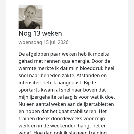
Nog 13 weken
Het
off
woensdag 15 juli 2026
dond
De afgelopen paar weken heb ik moeite
gehad met rennen qua energie. Door de
Deze
warmte merkte ik dat mijn bloeddruk heel
bego
snel naar beneden zakte. Afstanden en
van 
intensiteit heb ik aangepast. Bij de
van S
sportarts kwam al snel naar boven dat
ik ee
mijn ijzergehalte te laag is voor wat ik doe.
pitt
Nu een aantal weken aan de ijzertabletten
hoog
en hopen dat het gaat stabiliseren. Het
mooi
trainen doe ik doordeweeks voor mijn
aan 
werk en in de weekenden hangt het er
onde
vanaf. Hoe dan ook ik sla geen training
begi