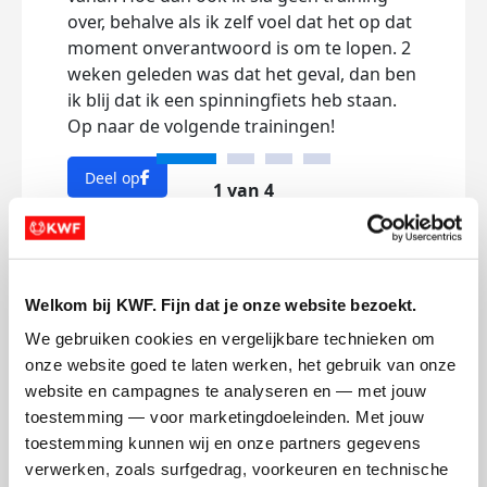
over, behalve als ik zelf voel dat het op dat
trai
moment onverantwoord is om te lopen. 2
de w
weken geleden was dat het geval, dan ben
kilo
ik blij dat ik een spinningfiets heb staan.
naar
Op naar de volgende trainingen!
komen
hoofd
Deel op
stapp
1 van 4
stap 
Mijn activiteiten volgen
Dee
Welkom bij KWF. Fijn dat je onze website bezoekt.
We gebruiken cookies en vergelijkbare technieken om 
onze website goed te laten werken, het gebruik van onze 
website en campagnes te analyseren en — met jouw 
1.173
toestemming — voor marketingdoeleinden. Met jouw 
kms
toestemming kunnen wij en onze partners gegevens 
verwerken, zoals surfgedrag, voorkeuren en technische 