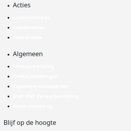
Acties
Actiematerialen
Evenementen
Kom in actie
Algemeen
Privacyverklaring
Cookie instellingen
Algemene voorwaarden
Over KWF Kankerbestrijding
Neem contact op
Blijf op de hoogte