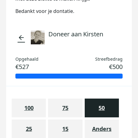
Bedankt voor je dontatie.
Doneer aan Kirsten
arrow_back
Opgehaald
Streefbedrag
€527
€500
100
75
50
25
15
Anders