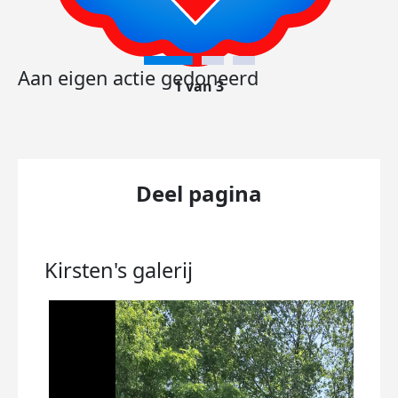
Aan eigen actie gedoneerd
1 van 3
Deel pagina
Kirsten's
galerij