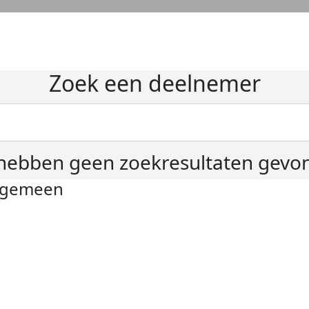
Zoek een deelnemer
hebben geen zoekresultaten gevo
lgemeen
ivacyverklaring
okie instellingen
gemene voorwaarden
er KWF Kankerbestrijding