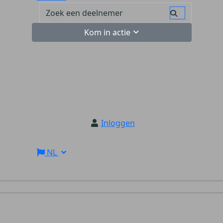
Kom in actie
Inloggen
NL