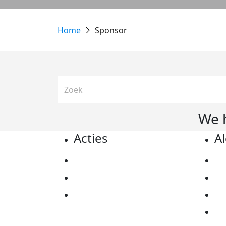
Sponsor
We 
Acties
A
Actiematerialen
Pr
Evenementen
Co
Kom in actie
Al
Ov