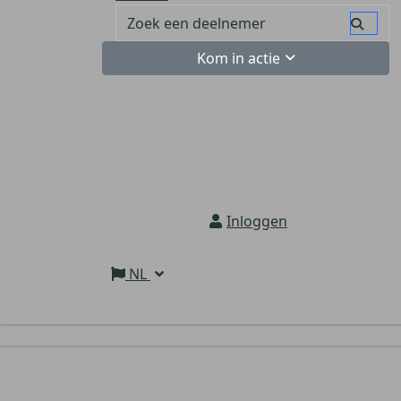
Kom in actie
Inloggen
NL