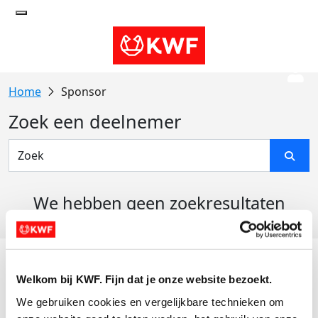
Sponsor
Zoek een deelnemer
We hebben geen zoekresultaten
gevonden
Acties
Welkom bij KWF. Fijn dat je onze website bezoekt.
Actiematerialen
We gebruiken cookies en vergelijkbare technieken om 
Evenementen