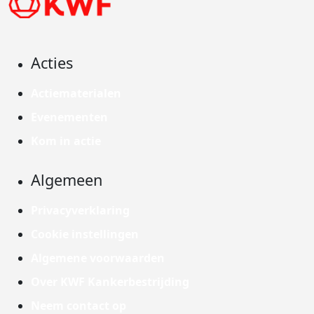
Acties
Actiematerialen
Evenementen
Kom in actie
Algemeen
Privacyverklaring
Cookie instellingen
Algemene voorwaarden
Over KWF Kankerbestrijding
Neem contact op