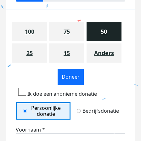
100
75
50
25
15
Anders
Doneer
Ik doe een anonieme donatie
Persoonlijke
Bedrijfsdonatie
donatie
Voornaam *