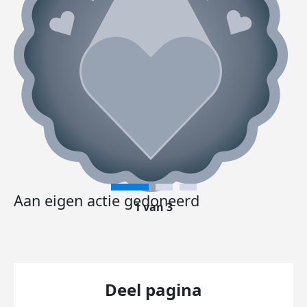
Aan eigen actie gedoneerd
1 van 3
Deel pagina