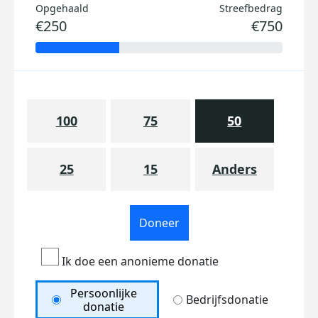
Opgehaald
Streefbedrag
€250
€750
100
75
50
25
15
Anders
Doneer
Ik doe een anonieme donatie
Persoonlijke
Bedrijfsdonatie
donatie