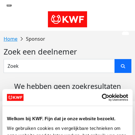
Sponsor
Zoek een deelnemer
We hebben geen zoekresultaten
gevonden
Acties
Welkom bij KWF. Fijn dat je onze website bezoekt.
Actiematerialen
We gebruiken cookies en vergelijkbare technieken om 
Evenementen