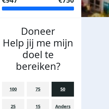
€947
€750
Doneer
Help jij me mijn
doel te
bereiken?
100
75
50
25
15
Anders