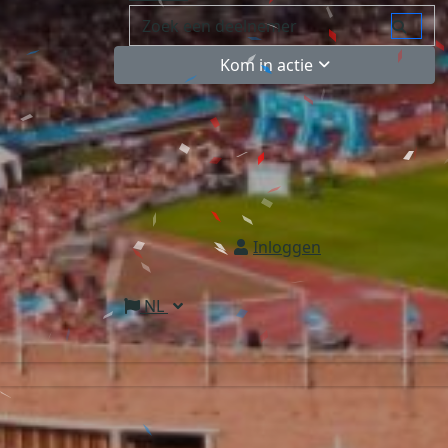
Kom in actie
Inloggen
NL