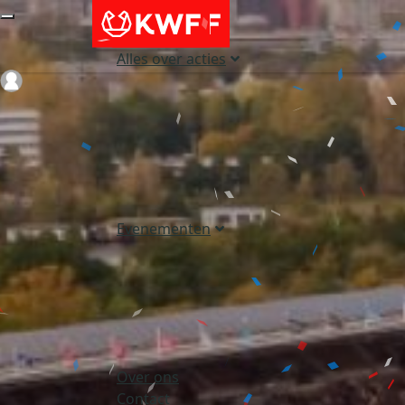
Alles over acties
Login
Evenementen
Over ons
Contact