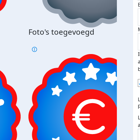
Foto's toegevoegd
€500
verd