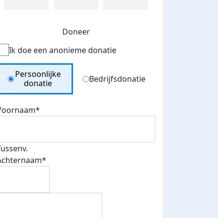
Doneer
Ik doe een anonieme donatie
Donation Type
Persoonlijke
Bedrijfsdonatie
donatie
Voornaam*
Tussenv.
Achternaam*