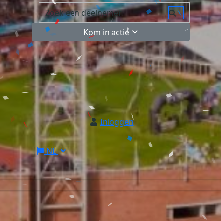
Kom in actie
Inloggen
NL