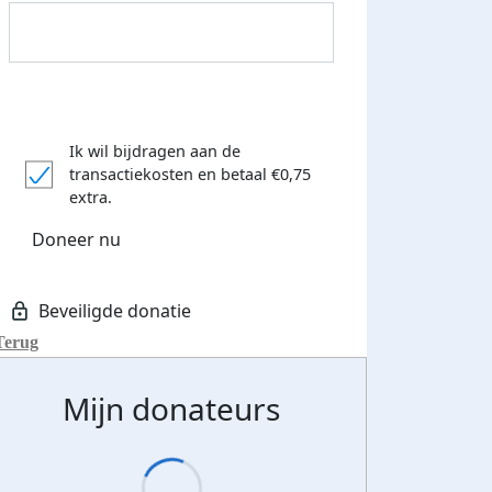
Ik wil bijdragen aan de
transactiekosten
en betaal €0,75
Donateurs bedankt
extra.
Doneer nu
Terug
Mijn donateurs