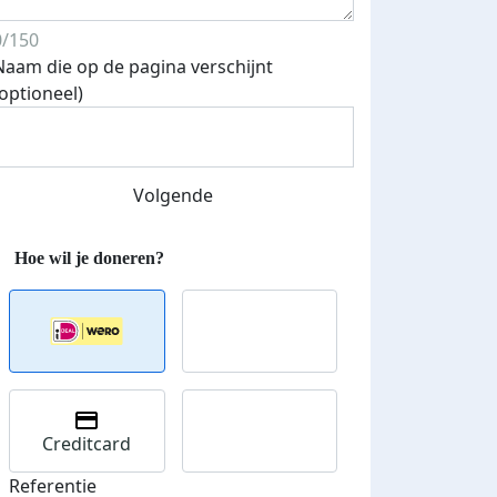
0/150
Naam die op de pagina verschijnt
(optioneel)
Streefbedrag verhoogd
Volgende
Creditcard
Referentie