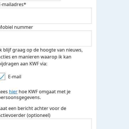
E-mailadres*
Mobiel nummer
 euro opgehaald: t-shirt
E-mails verstuurd
iend
Ik blijf graag op de hoogte van nieuws,
acties en manieren waarop ik kan
bijdragen aan KWF via:
E-mail
Lees
hier
hoe KWF omgaat met je
persoonsgegevens.
Laat een bericht achter voor de
actievoerder (optioneel)