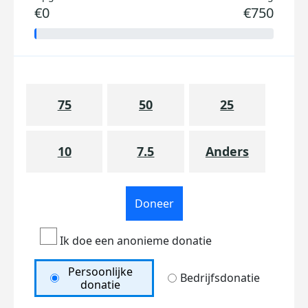
€0
€750
75
50
25
10
7.5
Anders
Doneer
Ik doe een anonieme donatie
Persoonlijke
Bedrijfsdonatie
donatie