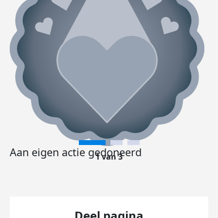
Aan eigen actie gedoneerd
1 van 3
Deel pagina