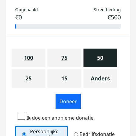
Opgehaald
Streefbedrag
€0
€500
100
75
50
25
15
Anders
Doneer
Ik doe een anonieme donatie
Persoonlijke
Bedrijfsdonatie