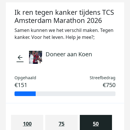
Ik ren tegen kanker tijdens TCS
Amsterdam Marathon 2026
Samen kunnen we het verschil maken. Tegen
kanker. Voor het leven. Help je mee?;
Doneer aan Koen
arrow_back
Opgehaald
Streefbedrag
€151
€750
100
75
50