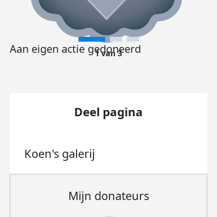
Aan eigen actie gedoneerd
1 van 3
Deel pagina
Koen's
galerij
Mijn donateurs