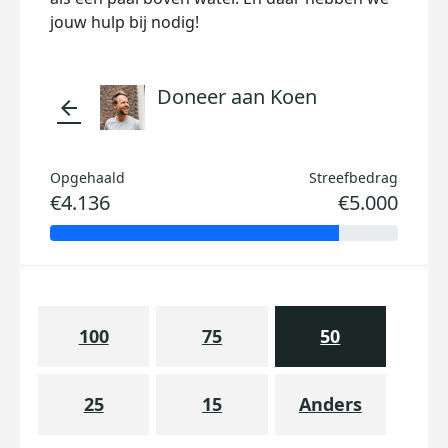
jouw hulp bij nodig!
Doneer aan Koen
arrow_back
Opgehaald
Streefbedrag
€4.136
€5.000
100
75
50
25
15
Anders