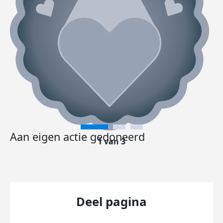
Aan eigen actie gedoneerd
1 van 3
Deel pagina