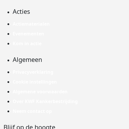
Acties
Actiematerialen
Evenementen
Kom in actie
Algemeen
Privacyverklaring
Cookie instellingen
Algemene voorwaarden
Over KWF Kankerbestrijding
Neem contact op
Blijf op de hoogte