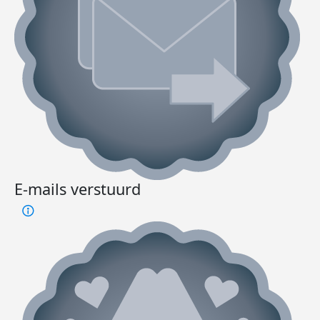
E-mails verstuurd