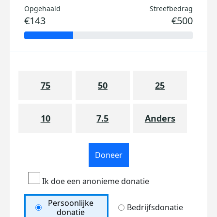
Opgehaald
Streefbedrag
€143
€500
75
50
25
10
7.5
Anders
Doneer
Ik doe een anonieme donatie
Persoonlijke
Bedrijfsdonatie
donatie