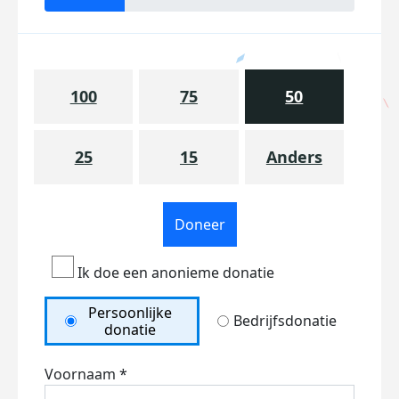
100
75
50
25
15
Anders
Doneer
Ik doe een anonieme donatie
Persoonlijke
Bedrijfsdonatie
donatie
Voornaam *