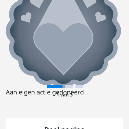
Aan eigen actie gedoneerd
1 van 3