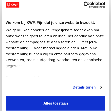
opbrengst gaat naar belangrijk
kankeronderzoek. Dat is nog steeds heel
hard nodig, want maar liefst 1 op de 2
Nederlanders krijgt ooit kanker.
Welkom bij KWF. Fijn dat je onze website bezoekt.
We gebruiken cookies en vergelijkbare technieken om 
Samen maken we het verschil. Tegen
onze website goed te laten werken, het gebruik van onze 
kanker. Voor het leven. Help je mee?
website en campagnes te analyseren en — met jouw 
toestemming — voor marketingdoeleinden. Met jouw 
Deel op
toestemming kunnen wij en onze partners gegevens 
verwerken, zoals surfgedrag, voorkeuren en technische 
Koen's badges
gegevens.
Deze gegevens helpen ons om campagnes te meten, 
prestaties te verbeteren en relevante KWF-content te 
Details tonen
tonen. Je kunt je toestemming op elk moment wijzigen of 
intrekken via Cookie instellingen onderaan de pagina. De 
lijst met cookies is te vinden in het tabblad “details”.
Alles toestaan