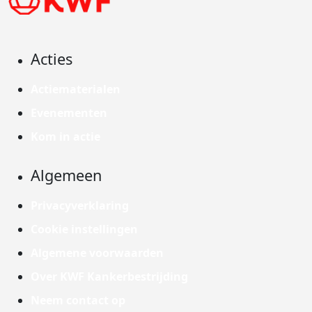
Acties
Actiematerialen
Evenementen
Kom in actie
Algemeen
Privacyverklaring
Cookie instellingen
Algemene voorwaarden
Over KWF Kankerbestrijding
Neem contact op