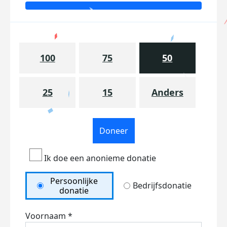
100
75
50
25
15
Anders
Doneer
Ik doe een anonieme donatie
Persoonlijke
Bedrijfsdonatie
donatie
Voornaam *