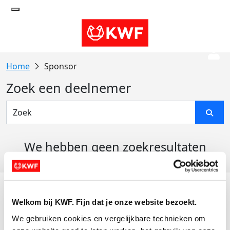
Sponsor
Zoek een deelnemer
We hebben geen zoekresultaten
gevonden
Acties
Welkom bij KWF. Fijn dat je onze website bezoekt.
Actiematerialen
We gebruiken cookies en vergelijkbare technieken om 
Evenementen