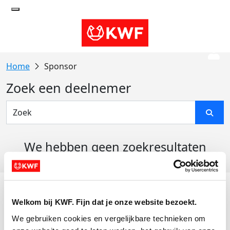
Sponsor
Zoek een deelnemer
We hebben geen zoekresultaten
gevonden
Acties
Welkom bij KWF. Fijn dat je onze website bezoekt.
Actiematerialen
We gebruiken cookies en vergelijkbare technieken om 
Evenementen