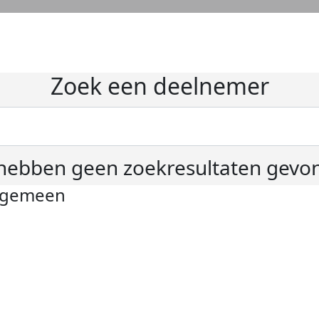
Zoek een deelnemer
hebben geen zoekresultaten gevo
lgemeen
ivacyverklaring
okie instellingen
gemene voorwaarden
er KWF Kankerbestrijding