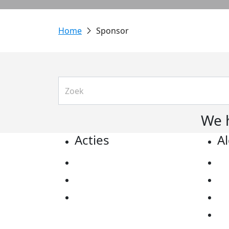
Sponsor
We 
Acties
A
Actiematerialen
Pr
Evenementen
Co
Kom in actie
Al
Ov