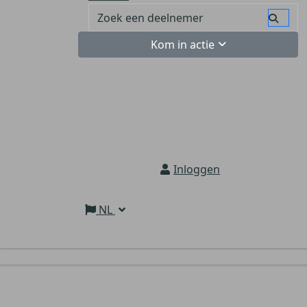
Kom in actie
Inloggen
NL