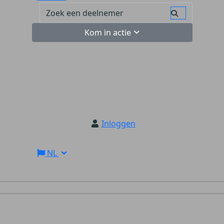
Kom in actie
Inloggen
NL