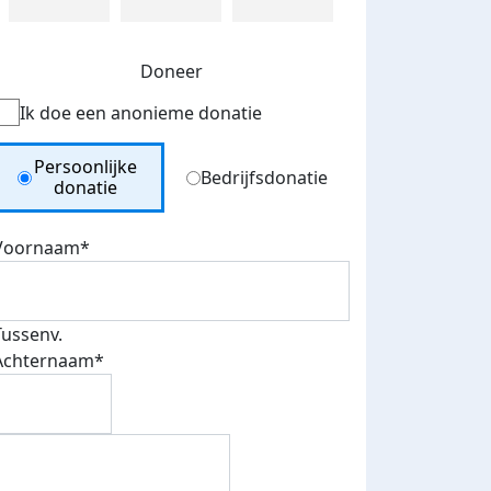
Doneer
Ik doe een anonieme donatie
Donation Type
Persoonlijke
Bedrijfsdonatie
donatie
Voornaam*
Tussenv.
Achternaam*