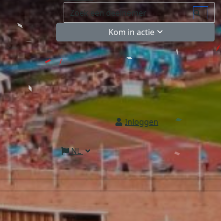
Kom in actie
Inloggen
NL