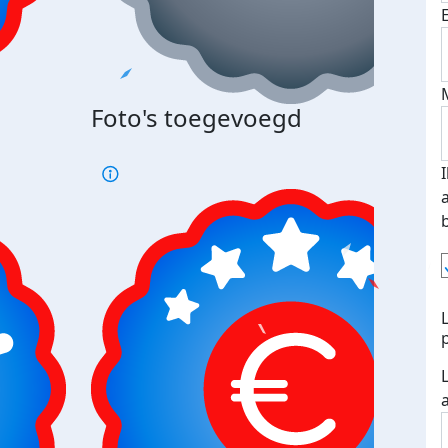
Foto's toegevoegd
€500
verd