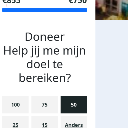
€855
€750
Doneer
Help jij me mijn
doel te
bereiken?
100
75
50
25
15
Anders