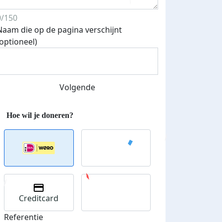
0/150
Naam die op de pagina verschijnt
(optioneel)
Streefbedrag verhoogd
Volgende
Creditcard
Referentie