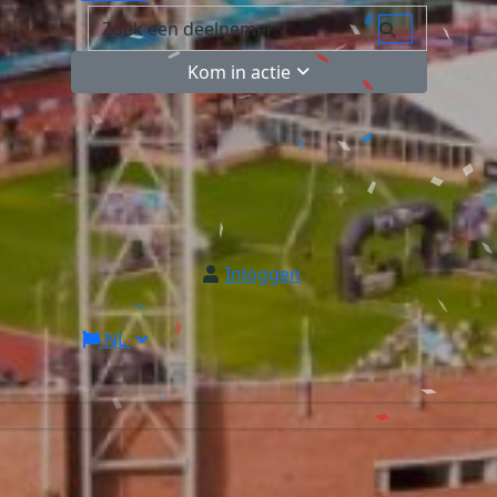
Kom in actie
Inloggen
NL