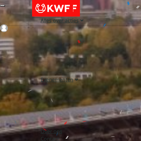
Alles over acties
Login
Evenementen
Over ons
Contact