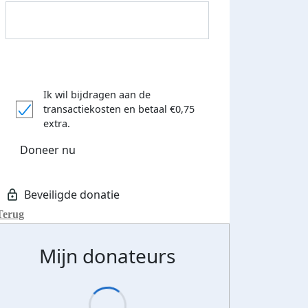
Ik wil bijdragen aan de
transactiekosten
en betaal €0,75
extra.
Donateurs bedankt
Doneer nu
Terug
Mijn donateurs