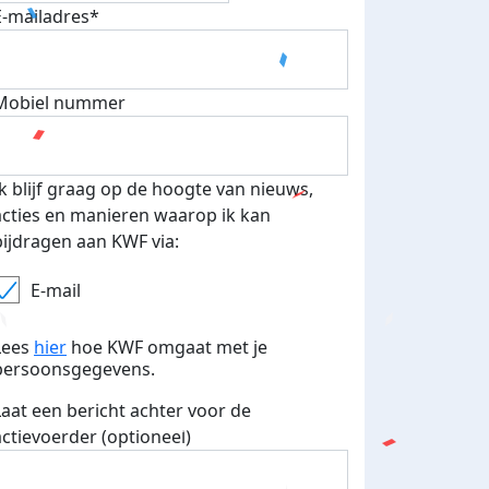
E-mailadres*
Mobiel nummer
 euro opgehaald: t-shirt
E-mails verstuurd
iend
Ik blijf graag op de hoogte van nieuws,
acties en manieren waarop ik kan
bijdragen aan KWF via:
E-mail
Lees
hier
hoe KWF omgaat met je
persoonsgegevens.
Laat een bericht achter voor de
actievoerder (optioneel)