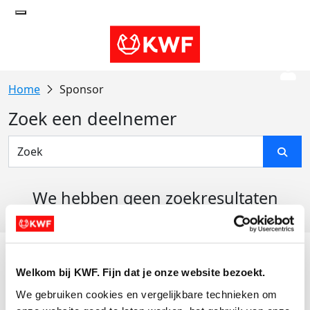
Sponsor
Zoek een deelnemer
We hebben geen zoekresultaten
gevonden
Acties
Welkom bij KWF. Fijn dat je onze website bezoekt.
Actiematerialen
We gebruiken cookies en vergelijkbare technieken om 
Evenementen