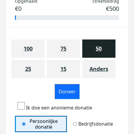
Opgehaald
Streefbedrag
€0
€500
100
75
50
25
15
Anders
Doneer
Ik doe een anonieme donatie
Persoonlijke
Bedrijfsdonatie
donatie