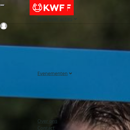
Alles over acties
Login
Evenementen
Over ons
Contact