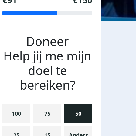
€91
€150
Doneer
Help jij me mijn
doel te
bereiken?
100
75
50
25
15
Anders