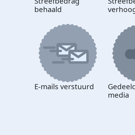
Streefbedrag
Streefb
behaald
verhoo
E-mails verstuurd
Gedeeld
media