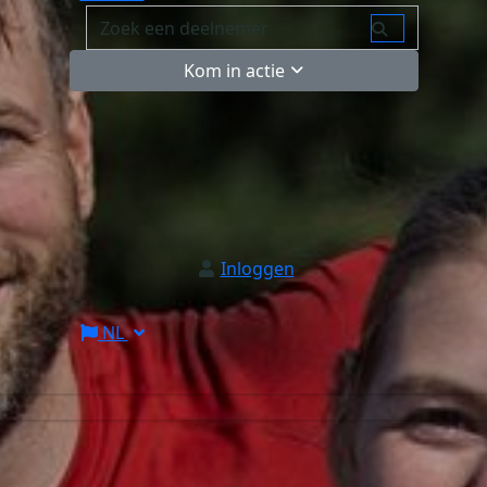
Kom in actie
Inloggen
NL