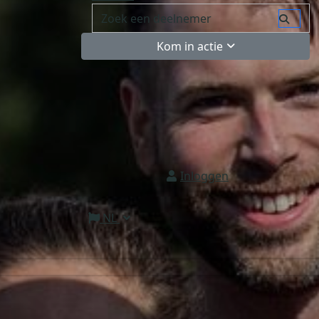
Kom in actie
Inloggen
NL