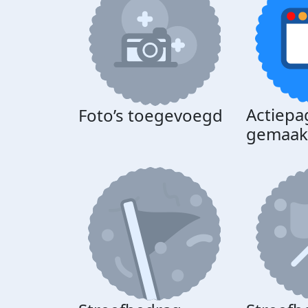
Actiepa
Foto’s toegevoegd
gemaak