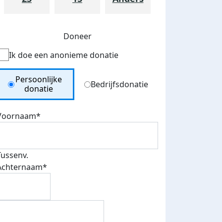
Doneer
Ik doe een anonieme donatie
Donation Type
Persoonlijke
Bedrijfsdonatie
donatie
Voornaam*
Tussenv.
Achternaam*