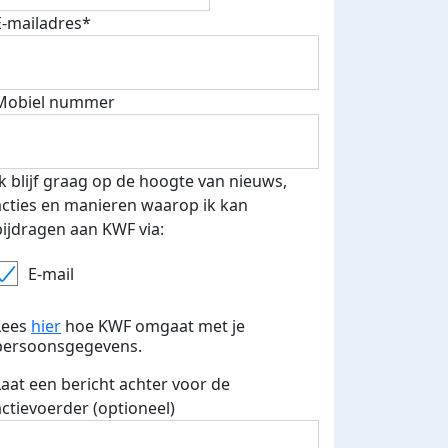
E-mailadres*
Mobiel nummer
Ik blijf graag op de hoogte van nieuws,
acties en manieren waarop ik kan
bijdragen aan KWF via:
E-mail
Lees
hier
hoe KWF omgaat met je
persoonsgegevens.
Laat een bericht achter voor de
actievoerder (optioneel)