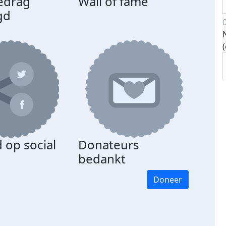
edrag
Wall of fame
gd
 op social
Donateurs
bedankt
Doneer