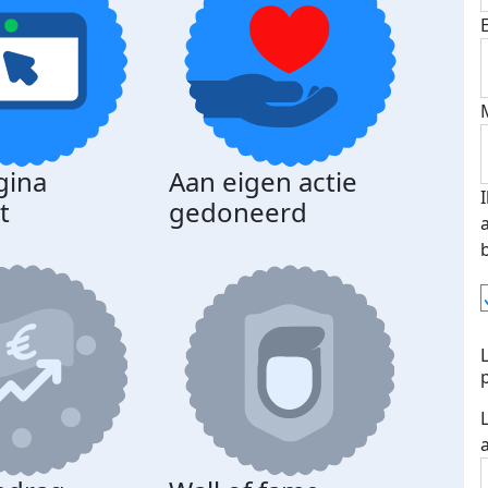
gina
Aan eigen actie
t
gedoneerd