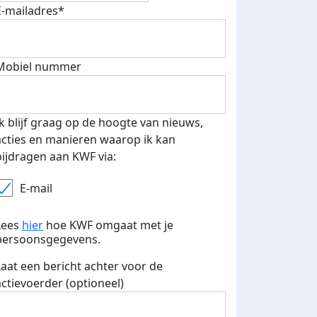
E-mailadres*
 euro opgehaald: t-shirt
E-mails verstuurd
Mobiel nummer
iend
Ik blijf graag op de hoogte van nieuws,
acties en manieren waarop ik kan
bijdragen aan KWF via:
E-mail
Lees
hier
hoe KWF omgaat met je
persoonsgegevens.
Laat een bericht achter voor de
actievoerder (optioneel)