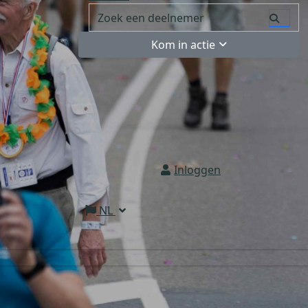
Kom in actie
Inloggen
NL