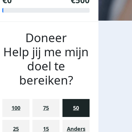
€0
€500
Doneer
Help jij me mijn
doel te
bereiken?
100
75
50
25
15
Anders