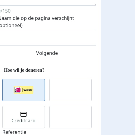
0/150
Naam die op de pagina verschijnt
(optioneel)
Streefbedrag verhoogd
Volgende
Creditcard
Referentie