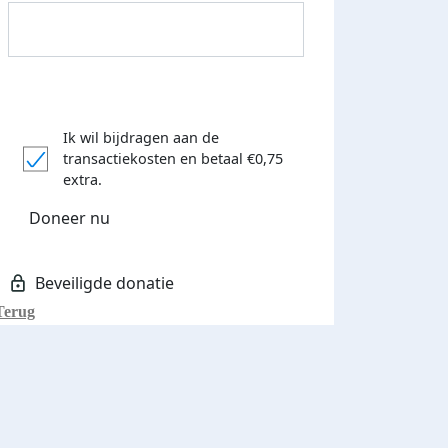
Ik wil bijdragen aan de
transactiekosten
en betaal €0,75
Donateurs bedankt
extra.
Doneer nu
Terug