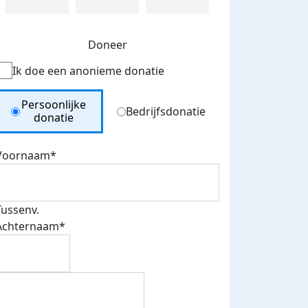
Doneer
Ik doe een anonieme donatie
Donation Type
Persoonlijke
Bedrijfsdonatie
donatie
Voornaam*
Tussenv.
Achternaam*