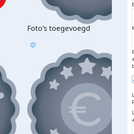
Foto's toegevoegd
€500
verd