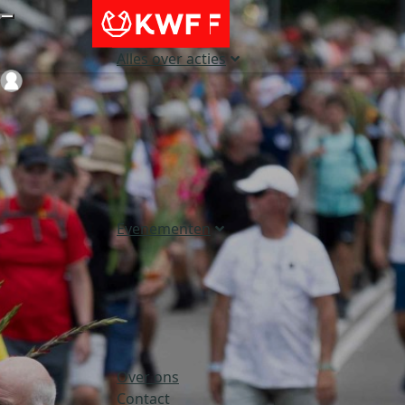
Alles over acties
Login
Evenementen
Over ons
Contact