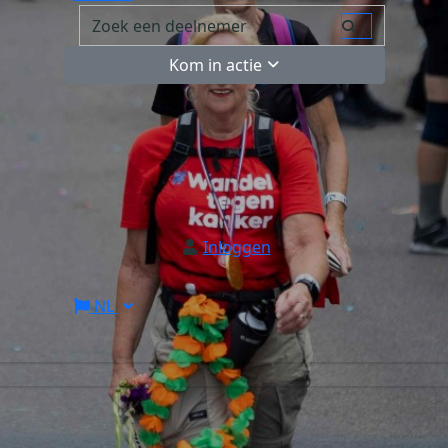
Kom in actie
Inloggen
NL