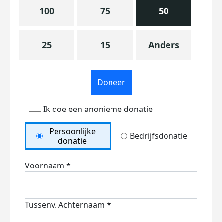
100
75
50
25
15
Anders
Doneer
Ik doe een anonieme donatie
Persoonlijke
Bedrijfsdonatie
donatie
Voornaam *
Tussenv.
Achternaam *