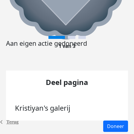
Aan eigen actie gedoneerd
1 van 3
Deel pagina
Kristiyan's
galerij
Terug
Doneer