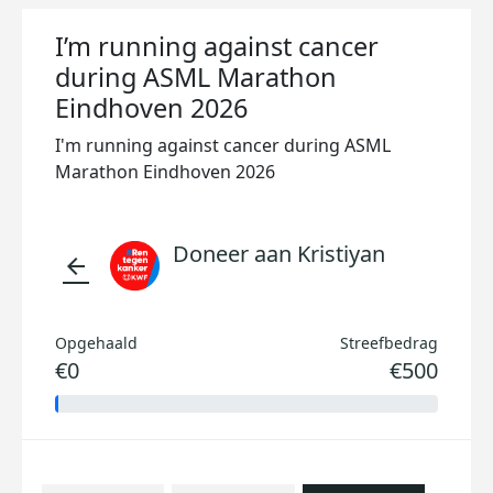
I’m running against cancer
during ASML Marathon
Eindhoven 2026
I'm running against cancer during ASML
Marathon Eindhoven 2026
Doneer aan Kristiyan
arrow_back
Opgehaald
Streefbedrag
€0
€500