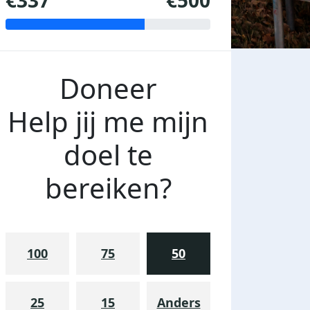
€337
€500
Doneer
Help jij me mijn
doel te
bereiken?
100
75
50
25
15
Anders