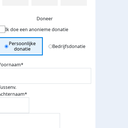
Doneer
Ik doe een anonieme donatie
Donation Type
Persoonlijke
Bedrijfsdonatie
donatie
Voornaam*
Tussenv.
Achternaam*