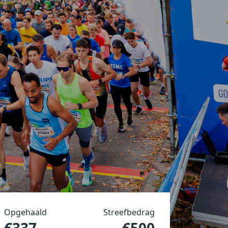
Opgehaald
Streefbedrag