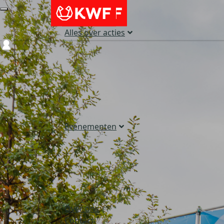
Alles over acties
Login
Evenementen
Over ons
Contact