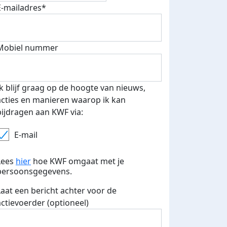
E-mailadres*
Mobiel nummer
Ik blijf graag op de hoogte van nieuws,
acties en manieren waarop ik kan
bijdragen aan KWF via:
E-mail
Lees
hier
hoe KWF omgaat met je
persoonsgegevens.
Laat een bericht achter voor de
actievoerder (optioneel)
500 euro aan donaties ontvang