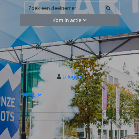
Kom in actie
Inloggen
NL