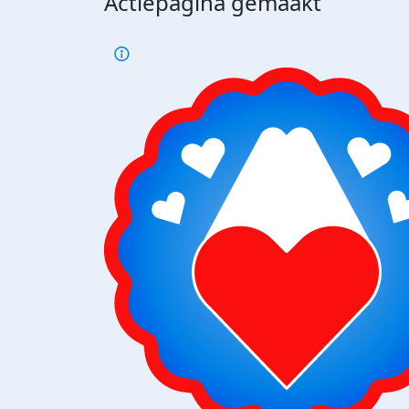
Actiepagina gemaakt