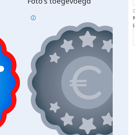
Foto's toegevoegd
je je