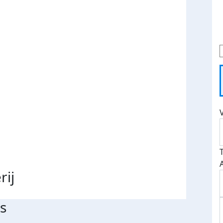
rij
s