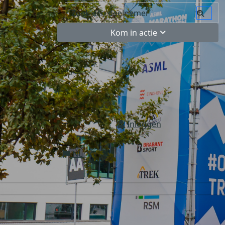
Kom in actie
Inloggen
NL