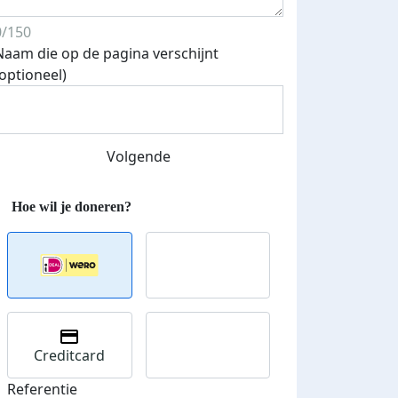
E-mails verstuurd
 speciale KWF t-shirt!
0/150
Naam die op de pagina verschijnt
(optioneel)
Volgende
Creditcard
Referentie